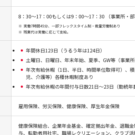
8：30～17：00もしくは9：00～17：30 （事業所
※
実働7時間45分、一部フレックスタイム制・裁量労働制あり
※
残業代は実働に応じて支給。
年間休日123日（うるう年は124日）
土曜日、日曜日、年末年始、夏季、GW等（事業
年次有給休暇（1日、半日、時間単位取得可）、
児、介護等）各種休暇制度あり
年次有給休暇の年間付与日数21日～23日（勤続年
雇用保険、労災保険、健康保険、厚生年金保険
健康保険組合、企業年金基金、確定拠出年金、退職金
与、転勤者用社宅、職場レクリエーション、クラブ活動