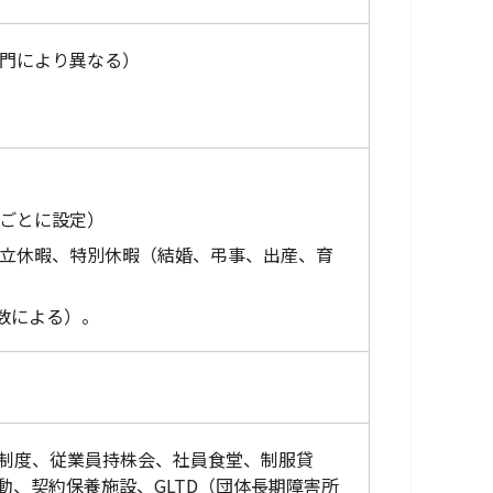
・部門により異なる）
所ごとに設定）
積立休暇、特別休暇（結婚、弔事、出産、育
数による）。
制度、従業員持株会、社員食堂、制服貸
、契約保養施設、GLTD（団体長期障害所