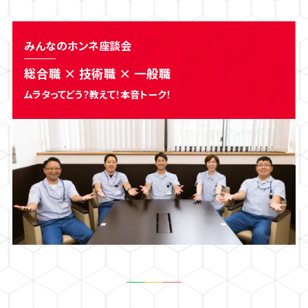
みんなのホンネ座談会
総合職 × 技術職 × ⼀般職
ムラタってどう？
教えて！本⾳トーク！