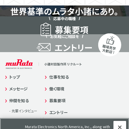
世界基準のムラタ
⼩諸にあり。
応募中の職種
募集要項
お気軽にご相談を
エントリー
⼩諸村⽥製作所 リクルート
トップ
仕事を知る
メッセージ
働く環境
仲間を知る
募集要項
先輩インタビュー
エントリー
みんなのホンネ座談会
Murata Electronics North America, Inc., along with