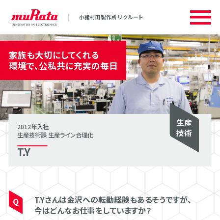
⼩諸村⽥製作所 リクルート
家族も大切にしてくれる
環境で、公私共に充実の毎日
生産
2012年⼊社
技術
生産技術課 生産ライン合理化
T.Y
T.Yさんは金沢への転勤経験もあるそうですが、
今はどんなお仕事をしていますか？