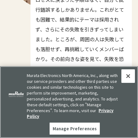
行錯誤するしかありません。これがとて
も困難で、結果的にテーマは採用され
ず、さらにその失敗を引きずってしまい
ました。ところが、周囲の人は失敗して
も落胆せず、再挑戦していくメンバーば
かり。その前向きな姿を見て、失敗を恐
れるよりもどんどん行動していく方が大
Murata Electronics North America, Inc., along with
切だというマインドを学び、自分の成長
our service providers and other third parties use
cookies and similar technologies on this site to
につながりました。
perform site improvement, marketing,
personalized advertising, and analytics. To adjust
these default settings, click on "Manage
Preferences". To learn more, visit our
Privacy
Policy
今井田さん
新規事業開発部では、若手のうちからテ
Manage Preferences
ーマを任せてもらい裁量権が与えられま