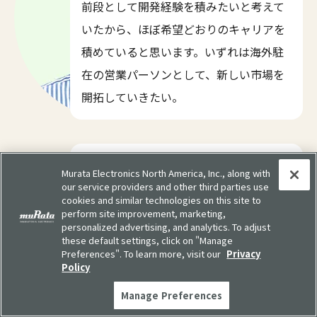
前段として開発経験を積みたいと考えて
いたから、ほぼ希望どおりのキャリアを
積めていると思います。いずれは海外駐
在の営業パーソンとして、新しい市場を
開拓していきたい。
負野さん
Murata Electronics North America, Inc., along with
our service providers and other third parties use
私も入社したときからずっと、海外には
cookies and similar technologies on this site to
興味がありますね。ムラタは現場主義だ
perform site improvement, marketing,
personalized advertising, and analytics. To adjust
から、どんな仕事をするにしても現場を
these default settings, click on "Manage
Preferences". To learn more, visit our
Privacy
知っていきたい。中国やASEANの生産拠
Policy
点で、引き続き物流の仕事ができたらな
Manage Preferences
と思います。