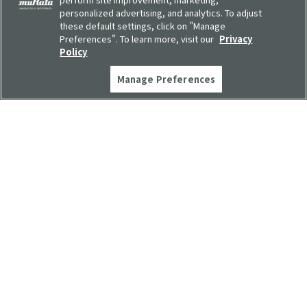
personalized advertising, and analytics. To adjust
these default settings, click on "Manage
Preferences". To learn more, visit our
Privacy
Policy
ENTRY
Manage Preferences
中から、世界をよくしよう。
村田製作所は、電子部品を中心に独自の製品を供給し、
文化の発展に貢献することを目指す会社です。
そんなムラタを支えるのは、個性豊かな「ムラタの人」
たち。まさに電子部品と同じように、ひとりひとりの力
を繋げて、世界を変えるような大きな力を生み出してい