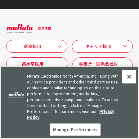
新卒採用
キャリア採用
高専卒採用
事業所・関係会社採
用
Murata Electronics North America, Inc., along with
our service providers and other third parties use
障がい者採用
cookies and similar technologies on this site to
perform site improvement, marketing,
personalized advertising, and analytics. To adjust
these default settings, click on "Manage
Preferences". To learn more, visit our
Privacy
ムラタの求める人物像
Policy
Manage Preferences
インターンシップ