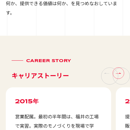
何か、提供できる価値は何か、を見つめなおしていま
す。
CAREER STORY
キャリアストーリー
2015年
2
営業配属。最初の半年間は、福井の工場
提
で実習。実際のモノづくりを現場で学
販