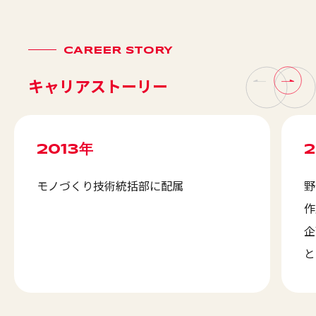
CAREER STORY
キャリアストーリー
2013年
2
モノづくり技術統括部に配属
野
作
企
と